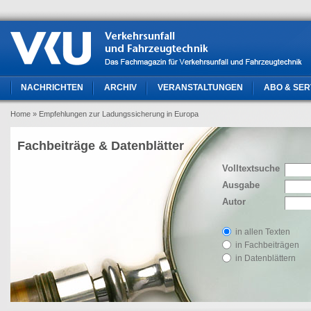
NACHRICHTEN
ARCHIV
VERANSTALTUNGEN
ABO & SER
Home
» Empfehlungen zur Ladungssicherung in Europa
Fachbeiträge & Datenblätter
Volltextsuche
Ausgabe
Autor
in allen Texten
in Fachbeiträgen
in Datenblättern