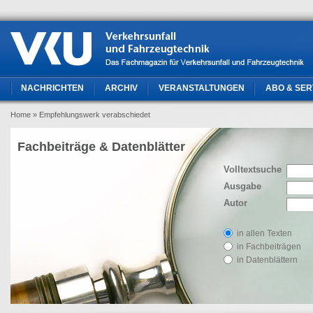
NACHRICHTEN
ARCHIV
VERANSTALTUNGEN
ABO & SER
Home
» Empfehlungswerk verabschiedet
Fachbeiträge & Datenblätter
Volltextsuche
Ausgabe
Autor
in allen Texten
in Fachbeiträgen
in Datenblättern