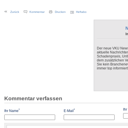
Zurück
Kommentar
Drucken
Heftabo
N
I
Der neue VKU Newsle
aktuelle Nachrichte
Schadenpraxis, Unfa
dem zusätzlichen V
Sie kein Branchenev
immer top informiert
Kommentar verfassen
Ih
*
*
Ihr Name
E-Mail