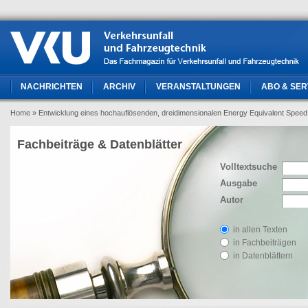
NACHRICHTEN
ARCHIV
VERANSTALTUNGEN
ABO & SER
Home
» Entwicklung eines hochauflösenden, dreidimensionalen Energy Equivalent Speed
Fachbeiträge & Datenblätter
Volltextsuche
Ausgabe
Autor
in allen Texten
in Fachbeiträgen
in Datenblättern