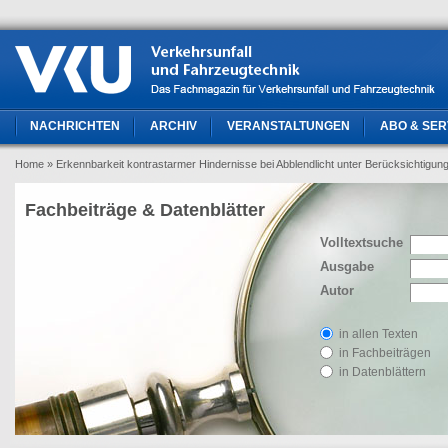
NACHRICHTEN
ARCHIV
VERANSTALTUNGEN
ABO & SER
Home
» Erkennbarkeit kontrastarmer Hindernisse bei Abblendlicht unter Berücksichtigu
Fachbeiträge & Datenblätter
Volltextsuche
Ausgabe
Autor
in allen Texten
in Fachbeiträgen
in Datenblättern