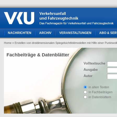
NACHRICHTEN
ARCHIV
VERANSTALTUNGEN
ABO & SER
Home
» Erstellen von dreidimensionalen Spiegelsichtfeldmodellen mit Hilfe einer Punktw
Fachbeiträge & Datenblätter
Volltextsuche
Ausgabe
Autor
in allen Texten
in Fachbeiträgen
in Datenblättern