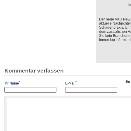
I
Der neue VKU Newsle
aktuelle Nachrichte
Schadenpraxis, Unfa
dem zusätzlichen V
Sie kein Branchenev
immer top informiert
Kommentar verfassen
Ih
*
*
Ihr Name
E-Mail