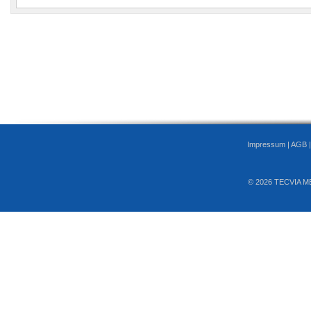
Impressum
|
AGB
© 2026 TECVIA M