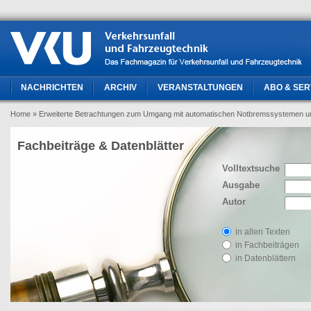
NACHRICHTEN
ARCHIV
VERANSTALTUNGEN
ABO & SER
Home
» Erweiterte Betrachtungen zum Umgang mit automatischen Notbremssystemen und
Fachbeiträge & Datenblätter
Volltextsuche
Ausgabe
Autor
in allen Texten
in Fachbeiträgen
in Datenblättern