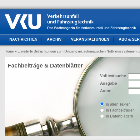
NACHRICHTEN
ARCHIV
VERANSTALTUNGEN
ABO & SER
Home
» Erweiterte Betrachtungen zum Umgang mit automatischen Notbremssystemen und
Fachbeiträge & Datenblätter
Volltextsuche
Ausgabe
Autor
in allen Texten
in Fachbeiträgen
in Datenblättern