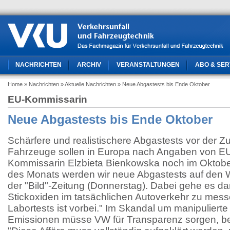
NACHRICHTEN
ARCHIV
VERANSTALTUNGEN
ABO & SER
Home
» Nachrichten
» Aktuelle Nachrichten
» Neue Abgastests bis Ende Oktober
EU-Kommissarin
Neue Abgastests bis Ende Oktober
Schärfere und realistischere Abgastests vor der 
Fahrzeuge sollen in Europa nach Angaben von E
Kommissarin Elzbieta Bienkowska noch im Oktobe
des Monats werden wir neue Abgastests auf den W
der "Bild"-Zeitung (Donnerstag). Dabei gehe es d
Stickoxiden im tatsächlichen Autoverkehr zu messe
Labortests ist vorbei." Im Skandal um manipulierte
Emissionen müsse VW für Transparenz sorgen, be