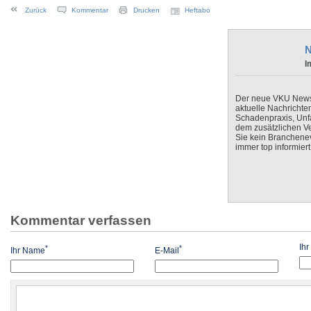
Zurück
Kommentar
Drucken
Heftabo
N
I
Der neue VKU Newsle
aktuelle Nachrichte
Schadenpraxis, Unfa
dem zusätzlichen V
Sie kein Branchenev
immer top informiert
Kommentar verfassen
Ih
*
*
Ihr Name
E-Mail