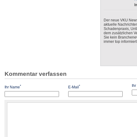
I
Der neue VKU Newsle
aktuelle Nachrichte
Schadenpraxis, Unfa
dem zusätzlichen V
Sie kein Branchenev
immer top informiert
Kommentar verfassen
Ih
*
*
Ihr Name
E-Mail