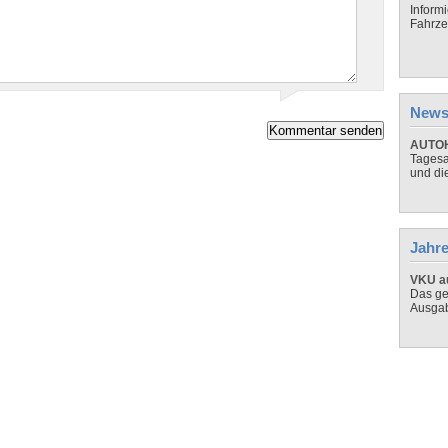
Inform
Fahrze
News
AUTOH
Tagesa
und di
Jahre
VKU au
Das ge
Ausga