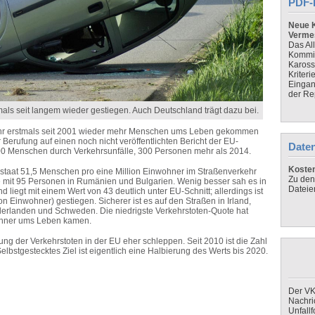
PDF-
Neue K
Verme
Das Al
Kommis
Kaross
Kriteri
Eingan
der Re
tmals seit langem wieder gestiegen. Auch Deutschland trägt dazu bei.
ahr erstmals seit 2001 wieder mehr Menschen ums Leben gekommen
r Berufung auf einen noch nicht veröffentlichten Bericht der EU-
Daten
000 Menschen durch Verkehrsunfälle, 300 Personen mehr als 2014.
Koste
staat 51,5 Menschen pro eine Million Einwohner im Straßenverkehr
Zu den
te mit 95 Personen in Rumänien und Bulgarien. Wenig besser sah es in
Dateie
d liegt mit einem Wert von 43 deutlich unter EU-Schnitt; allerdings ist
n Einwohner) gestiegen. Sicherer ist es auf den Straßen in Irland,
erlanden und Schweden. Die niedrigste Verkehrstoten-Quote hat
wohner ums Leben kamen.
ung der Verkehrstoten in der EU eher schleppen. Seit 2010 ist die Zahl
lbstgestecktes Ziel ist eigentlich eine Halbierung des Werts bis 2020.
Der VK
Nachri
Unfall