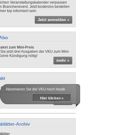
lichen Veranstaltungskalender verpassen
in Branchenevent. Jetzt kostenlos bestellen
er top informiert sein.
Jetzt anmelden »
-Abo
aket zum Mini-Preis
 Sie jetzt drei Ausgaben der VKU zum Mini-
 Keine Kündigung nötig!
mehr »
akt
Sie noch Fragen?
Abonnieren Sie die VKU noch heute
ontaktieren Sie uns - wir helfen Ihnen gerne
Hier klicken »
mehr »
blätter-Archiv
lätter