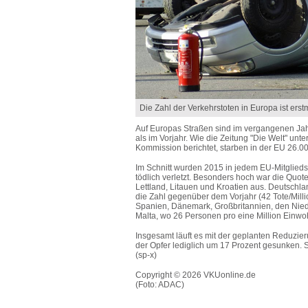
Die Zahl der Verkehrstoten in Europa ist ers
Auf Europas Straßen sind im vergangenen J
als im Vorjahr. Wie die Zeitung "Die Welt" unte
Kommission berichtet, starben in der EU 26.
Im Schnitt wurden 2015 in jedem EU-Mitglieds
tödlich verletzt. Besonders hoch war die Quo
Lettland, Litauen und Kroatien aus. Deutschlan
die Zahl gegenüber dem Vorjahr (42 Tote/Millio
Spanien, Dänemark, Großbritannien, den Nied
Malta, wo 26 Personen pro eine Million Ein
Insgesamt läuft es mit der geplanten Reduzier
der Opfer lediglich um 17 Prozent gesunken. Se
(sp-x)
Copyright © 2026 VKUonline.de
(Foto: ADAC)