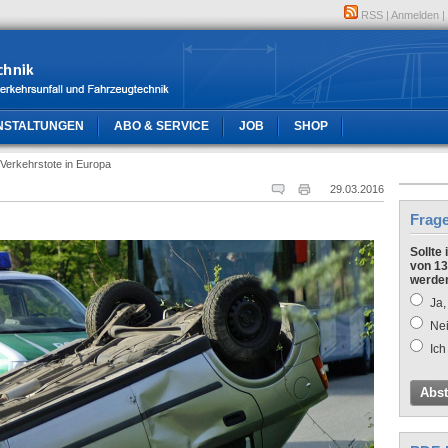
RSS
|
Anmelden
|
NSTALTUNGEN
ABO & SERVICE
JOB
SHOP
Verkehrstote in Europa
29.03.2016
Frag
Sollte
von 13
werde
Ja,
Nei
Ich
Abs