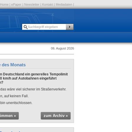
Home
|
ePaper
|
Newsletter
|
Kontakt
|
Mediadaten
|
06. August 2026
e des Monats
 in Deutschland ein generelles Tempolimit
0 km/h auf Autobahnen eingeführt
n?
 das wäre viel sicherer im Straßenverkehr.
n, auf keinen Fall.
 bin unentschlossen.
timmen »
zum Archiv »