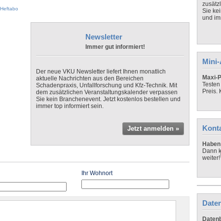
zusätz
Heftabo
Sie ke
und imm
Newsletter
Immer gut informiert!
Mini
Der neue VKU Newsletter liefert Ihnen monatlich
Maxi-P
aktuelle Nachrichten aus den Bereichen
Testen
Schadenpraxis, Unfallforschung und Kfz-Technik. Mit
Preis.
dem zusätzlichen Veranstaltungskalender verpassen
Sie kein Branchenevent. Jetzt kostenlos bestellen und
immer top informiert sein.
Kont
Jetzt anmelden »
Haben 
Dann k
weiter!
Ihr Wohnort
Daten
Datenb