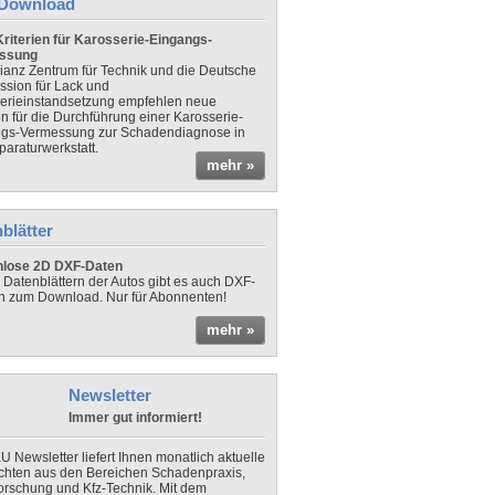
Download
riterien für Karosserie-Eingangs-
ssung
lianz Zentrum für Technik und die Deutsche
sion für Lack und
erieinstandsetzung empfehlen neue
en für die Durchführung einer Karosserie-
gs-Vermessung zur Schadendiagnose in
paraturwerkstatt.
mehr »
blätter
nlose 2D DXF-Daten
 Datenblättern der Autos gibt es auch DXF-
n zum Download. Nur für Abonnenten!
mehr »
Newsletter
Immer gut informiert!
U Newsletter liefert Ihnen monatlich aktuelle
chten aus den Bereichen Schadenpraxis,
forschung und Kfz-Technik. Mit dem