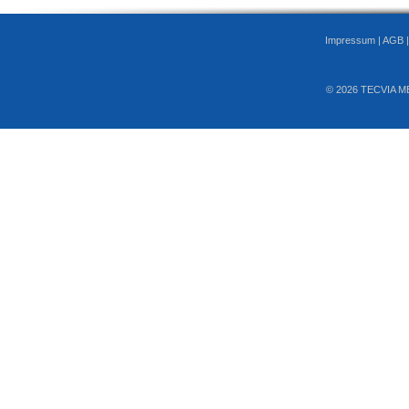
Impressum
|
AGB
© 2026 TECVIA M