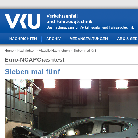
NACHRICHTEN
ARCHIV
VERANSTALTUNGEN
ABO & SER
Home
» Nachrichten
» Aktuelle Nachrichten
» Sieben mal fünf
Euro-NCAPCrashtest
Sieben mal fünf