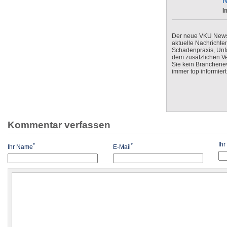
N
I
Der neue VKU Newsle
aktuelle Nachrichte
Schadenpraxis, Unfa
dem zusätzlichen V
Sie kein Branchenev
immer top informiert
Kommentar verfassen
Ih
*
*
Ihr Name
E-Mail