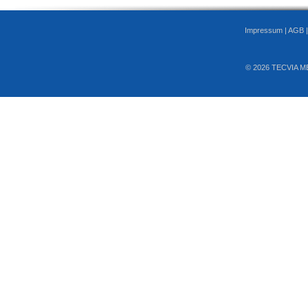
Impressum
|
AGB
© 2026 TECVIA M