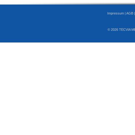
Impressum
|
AGB
© 2026 TECVIA M