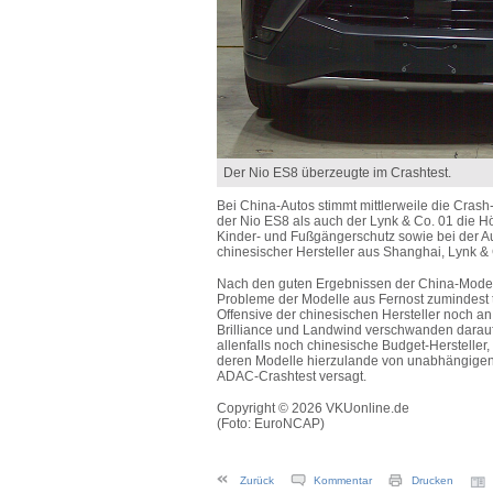
Der Nio ES8 überzeugte im Crashtest.
Bei China-Autos stimmt mittlerweile die Cras
der Nio ES8 als auch der Lynk & Co. 01 die H
Kinder- und Fußgängerschutz sowie bei der Au
chinesischer Hersteller aus Shanghai, Lynk &
Nach den guten Ergebnissen der China-Model
Probleme der Modelle aus Fernost zumindest 
Offensive der chinesischen Hersteller noch a
Brilliance und Landwind verschwanden darauf
allenfalls noch chinesische Budget-Hersteller
deren Modelle hierzulande von unabhängigen
ADAC-Crashtest versagt.
Copyright © 2026 VKUonline.de
(Foto: EuroNCAP)
Zurück
Kommentar
Drucken