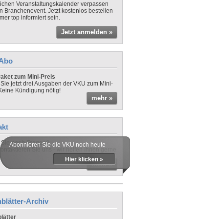
lichen Veranstaltungskalender verpassen
in Branchenevent. Jetzt kostenlos bestellen
er top informiert sein.
Jetzt anmelden »
-Abo
aket zum Mini-Preis
 Sie jetzt drei Ausgaben der VKU zum Mini-
 Keine Kündigung nötig!
mehr »
akt
Sie noch Fragen?
Abonnieren Sie die VKU noch heute
ontaktieren Sie uns - wir helfen Ihnen gerne
Hier klicken »
mehr »
blätter-Archiv
lätter