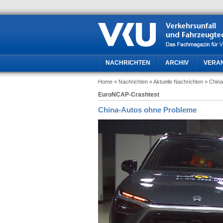
NACHRICHTEN
ARCHIV
VERA
Home
» Nachrichten
» Aktuelle Nachrichten
» Chin
EuroNCAP-Crashtest
China-Autos ohne Probleme