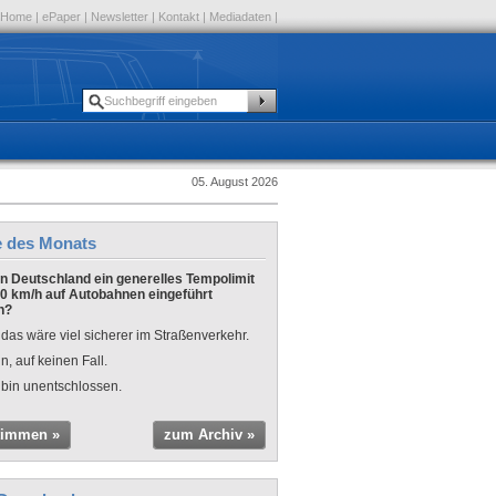
Home
|
ePaper
|
Newsletter
|
Kontakt
|
Mediadaten
|
05. August 2026
e des Monats
 in Deutschland ein generelles Tempolimit
0 km/h auf Autobahnen eingeführt
n?
 das wäre viel sicherer im Straßenverkehr.
n, auf keinen Fall.
 bin unentschlossen.
timmen »
zum Archiv »