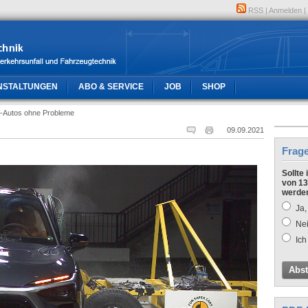
RSS
|
Anmelden
|
NSTALTUNGEN
ABO & SERVICE
JOB
SHOP
a-Autos ohne Probleme
09.09.2021
Frag
Sollte
von 13
werde
Ja,
Nei
Ich
Abs