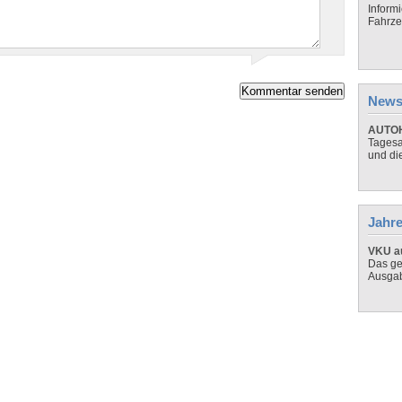
Inform
Fahrze
News
AUTOH
Tagesa
und di
Jahre
VKU au
Das ge
Ausga