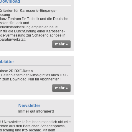
Download
riterien für Karosserie-Eingangs-
ssung
lianz Zentrum für Technik und die Deutsche
sion für Lack und
erieinstandsetzung empfehlen neue
en für die Durchführung einer Karosserie-
gs-Vermessung zur Schadendiagnose in
paraturwerkstatt.
mehr »
blätter
nlose 2D DXF-Daten
 Datenblättern der Autos gibt es auch DXF-
n zum Download. Nur für Abonnenten!
mehr »
Newsletter
Immer gut informiert!
U Newsletter liefert Ihnen monatlich aktuelle
chten aus den Bereichen Schadenpraxis,
forschung und Kfz-Technik. Mit dem