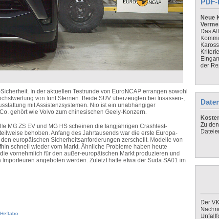
PDF-
Neue K
Verme
Das Al
Kommis
Kaross
Kriteri
Eingan
der Re
h-Sicherheit. In der aktuellen Testrunde von EuroNCAP errangen sowohl
öchstwertung von fünf Sternen. Beide SUV überzeugten bei Insassen-,
Daten
sstattung mit Assistenzsystemen. Nio ist ein unabhängiger
 Co. gehört wie Volvo zum chinesischen Geely-Konzern.
Koste
Zu den
le MG ZS EV und MG HS scheinen die langjährigen Crashtest-
Dateie
teilweise behoben. Anfang des Jahrtausends war die erste Europa-
n den europäischen Sicherheitsanforderungen zerschellt. Modelle von
hin schnell wieder vom Markt. Ähnliche Probleme haben heute
, die vornehmlich für den außer-europäischen Markt produzieren und
 Importeuren angeboten werden. Zuletzt hatte etwa der Suda SA01 im
Der VK
Nachri
Heftabo
Unfall