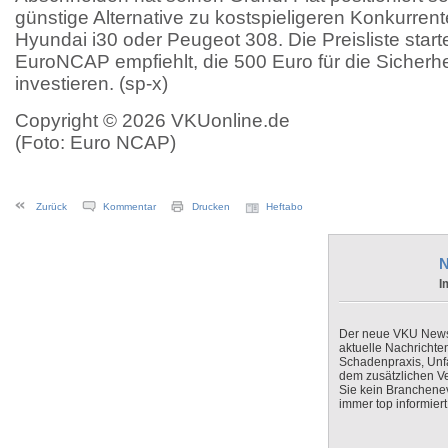
günstige Alternative zu kostspieligeren Konkurren
Hyundai i30 oder Peugeot 308. Die Preisliste start
EuroNCAP empfiehlt, die 500 Euro für die Sicherh
investieren. (sp-x)
Copyright © 2026 VKUonline.de
(Foto: Euro NCAP)
Zurück
Kommentar
Drucken
Heftabo
N
I
Der neue VKU Newsle
aktuelle Nachrichte
Schadenpraxis, Unfa
dem zusätzlichen V
Sie kein Branchenev
immer top informiert