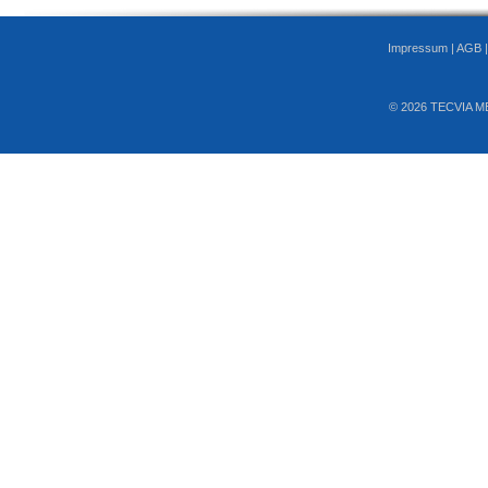
Impressum
|
AGB
© 2026 TECVIA M