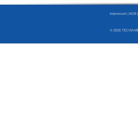
Impressum
|
AGB
© 2026 TECVIA M