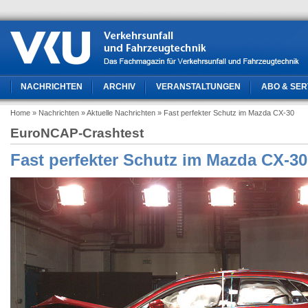
NACHRICHTEN
ARCHIV
VERANSTALTUNGEN
ABO & SER
Home
» Nachrichten
» Aktuelle Nachrichten
» Fast perfekter Schutz im Mazda CX-30
EuroNCAP-Crashtest
Fast perfekter Schutz im Mazda CX-30