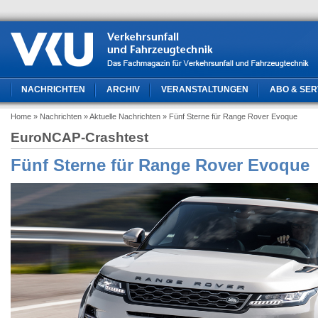
NACHRICHTEN
ARCHIV
VERANSTALTUNGEN
ABO & SER
Home
» Nachrichten
» Aktuelle Nachrichten
» Fünf Sterne für Range Rover Evoque
EuroNCAP-Crashtest
Fünf Sterne für Range Rover Evoque