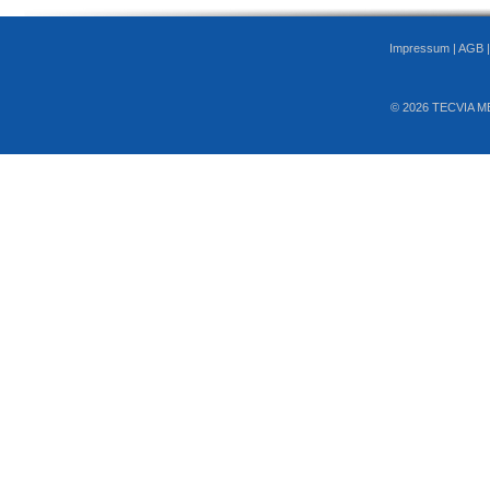
Impressum
|
AGB
© 2026 TECVIA M