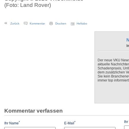
(Foto: Land Rover)
Zurück
Kommentar
Drucken
Heftabo
N
I
Der neue VKU Newsle
aktuelle Nachrichte
Schadenpraxis, Unfa
dem zusätzlichen V
Sie kein Branchenev
immer top informiert
Kommentar verfassen
Ih
*
*
Ihr Name
E-Mail