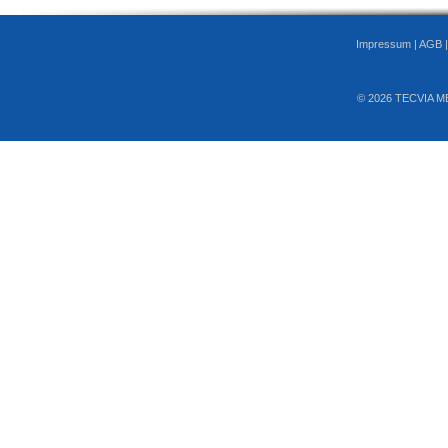
Impressum
|
AGB
© 2026 TECVIA M