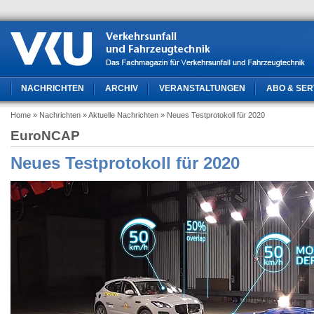
NACHRICHTEN
ARCHIV
VERANSTALTUNGEN
ABO & SER
Home
» Nachrichten
» Aktuelle Nachrichten
» Neues Testprotokoll für 2020
EuroNCAP
Neues Testprotokoll für 2020