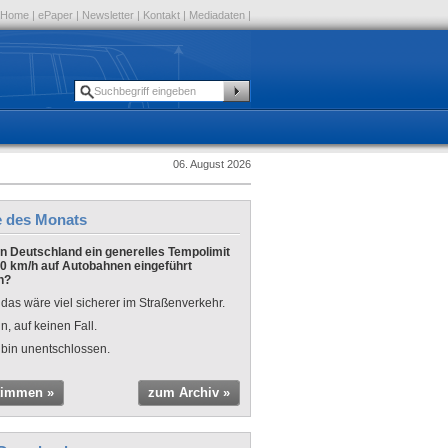
Home
|
ePaper
|
Newsletter
|
Kontakt
|
Mediadaten
|
06. August 2026
e des Monats
 in Deutschland ein generelles Tempolimit
0 km/h auf Autobahnen eingeführt
n?
 das wäre viel sicherer im Straßenverkehr.
n, auf keinen Fall.
 bin unentschlossen.
timmen »
zum Archiv »