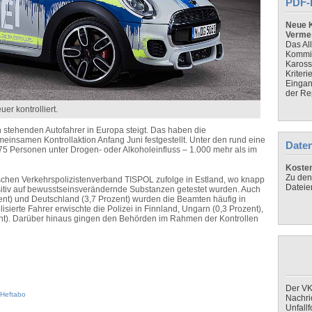
PDF-
Neue K
Verme
Das Al
Kommis
Kaross
Kriteri
Eingan
der Re
er kontrolliert.
n stehenden Autofahrer in Europa steigt. Das haben die
einsamen Kontrollaktion Anfang Juni festgestellt. Unter den rund eine
Daten
75 Personen unter Drogen- oder Alkoholeinfluss – 1.000 mehr als im
Koste
Zu den
chen Verkehrspolizistenverband TISPOL zufolge in Estland, wo knapp
Dateie
ositiv auf bewusstseinsverändernde Substanzen getestet wurden. Auch
zent) und Deutschland (3,7 Prozent) wurden die Beamten häufig in
sierte Fahrer erwischte die Polizei in Finnland, Ungarn (0,3 Prozent),
nt). Darüber hinaus gingen den Behörden im Rahmen der Kontrollen
Der VK
Heftabo
Nachri
Unfall