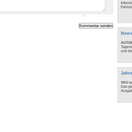
Inform
Fahrze
News
AUTOH
Tagesa
und di
Jahre
VKU au
Das ge
Ausga