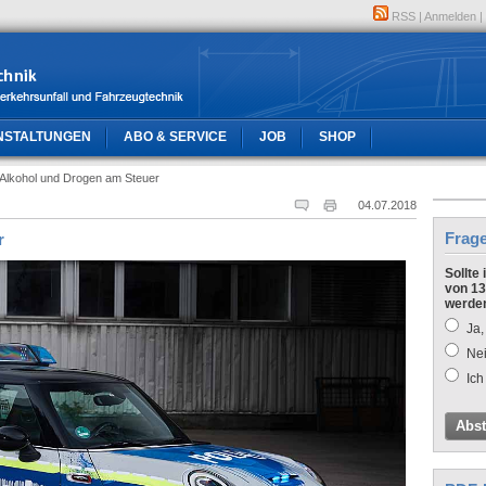
RSS
|
Anmelden
|
NSTALTUNGEN
ABO & SERVICE
JOB
SHOP
Alkohol und Drogen am Steuer
04.07.2018
Frag
r
Sollte
von 13
werde
Ja,
Nei
Ich
Abs