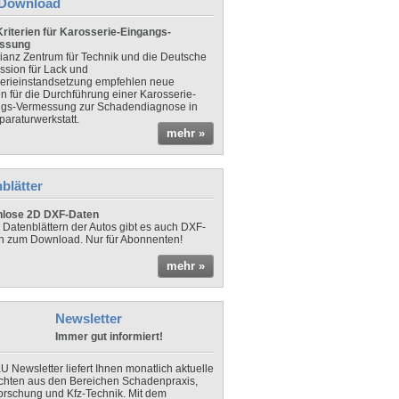
Download
riterien für Karosserie-Eingangs-
ssung
lianz Zentrum für Technik und die Deutsche
sion für Lack und
erieinstandsetzung empfehlen neue
en für die Durchführung einer Karosserie-
gs-Vermessung zur Schadendiagnose in
paraturwerkstatt.
mehr »
blätter
nlose 2D DXF-Daten
 Datenblättern der Autos gibt es auch DXF-
n zum Download. Nur für Abonnenten!
mehr »
Newsletter
Immer gut informiert!
U Newsletter liefert Ihnen monatlich aktuelle
chten aus den Bereichen Schadenpraxis,
forschung und Kfz-Technik. Mit dem