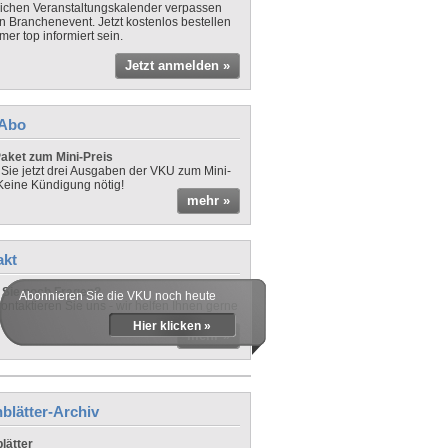
lichen Veranstaltungskalender verpassen
in Branchenevent. Jetzt kostenlos bestellen
er top informiert sein.
Jetzt anmelden »
-Abo
aket zum Mini-Preis
 Sie jetzt drei Ausgaben der VKU zum Mini-
 Keine Kündigung nötig!
mehr »
akt
Sie noch Fragen?
Abonnieren Sie die VKU noch heute
ontaktieren Sie uns - wir helfen Ihnen gerne
Hier klicken »
mehr »
blätter-Archiv
lätter