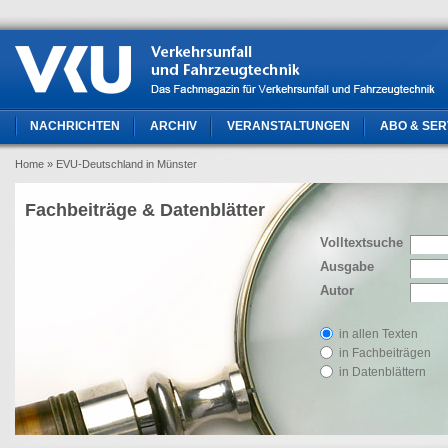
NACHRICHTEN
ARCHIV
VERANSTALTUNGEN
ABO & SER
Home
» EVU-Deutschland in Münster
Fachbeiträge & Datenblätter
Volltextsuche
Ausgabe
Autor
in allen Texten
in Fachbeiträgen
in Datenblättern