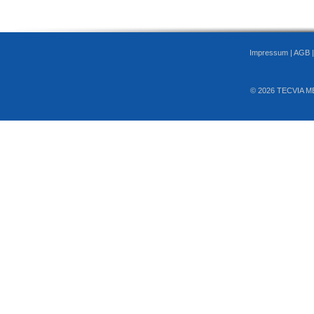
Impressum
|
AGB
© 2026 TECVIA M