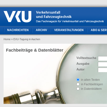
NACHRICHTEN
ARCHIV
VERANSTALTUNGEN
ABO & SER
Home
» EVU-Tagung in Aachen
Fachbeiträge & Datenblätter
Volltextsuche
Ausgabe
Autor
in allen Texten
in Fachbeiträgen
in Datenblättern