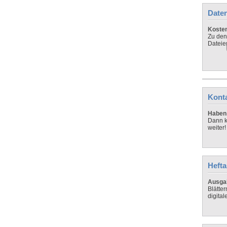
Daten
Koste
Zu den
Dateie
Kont
Haben 
Dann k
weiter!
Hefta
Ausga
Blätte
digital