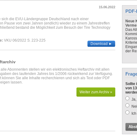
15.06.2022
PDF-
e sich die EVU-Ländergruppe Deutschland nach einer
Neue K
 Pause von zwei Jahren (endlich) wieder zu einem Jahrestreffen
Verme
ließend bestand die Möglichkeit zum Besuch der Tire Technology
Das Al
Kommis
Kaross
e:
VKU 06/2022 S. 223-225
Kriteri
Download ►
Eingan
der Re
ftarchiv
 alle Abonnenten stellen wir ein elektronisches Heftarchiv mit allen
Frag
gaben des laufenden Jahres bis 1/2006 rückwirkend zur Verfügung.
t können Sie alle Inhalte recherchieren und sich als Text oder PDF
eigen lassen.
Sollte
von 13
Weiter zum Archiv »
werde
Ja,
Nei
Ich
Abs