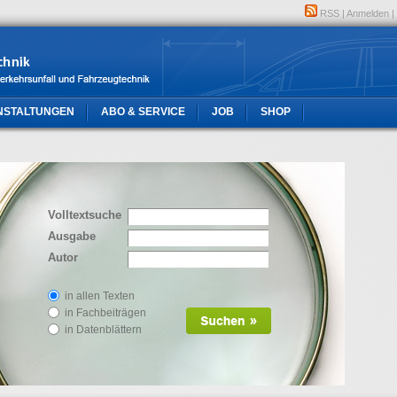
RSS
|
Anmelden
|
NSTALTUNGEN
ABO & SERVICE
JOB
SHOP
Volltextsuche
Ausgabe
Autor
in allen Texten
in Fachbeiträgen
in Datenblättern