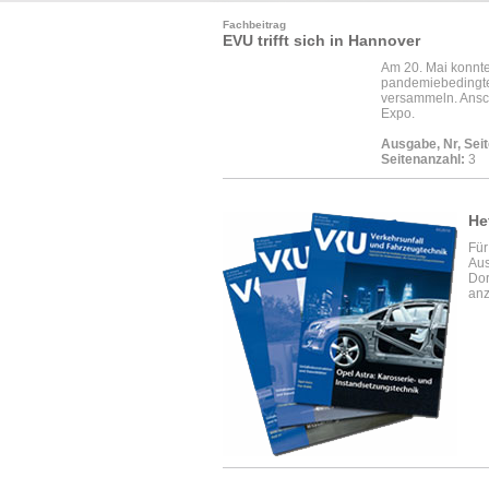
Fachbeitrag
EVU trifft sich in Hannover
Am 20. Mai konnt
pandemiebedingten
versammeln. Ansch
Expo.
Ausgabe, Nr, Seit
Seitenanzahl:
3
He
Für
Aus
Dor
anz