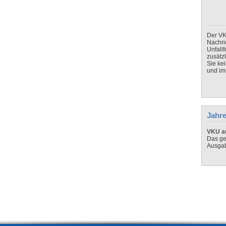
Der VK
Nachri
Unfall
zusätz
Sie ke
und imm
Jahre
VKU au
Das ge
Ausga