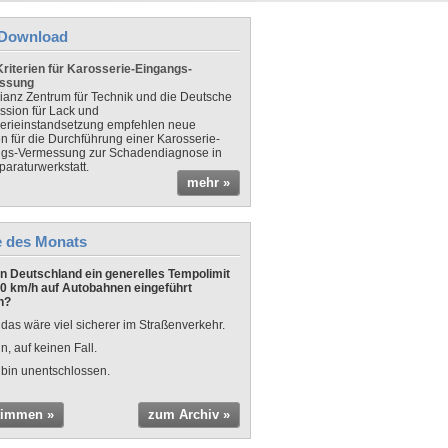
Download
riterien für Karosserie-Eingangs-
ssung
lianz Zentrum für Technik und die Deutsche
sion für Lack und
erieinstandsetzung empfehlen neue
en für die Durchführung einer Karosserie-
gs-Vermessung zur Schadendiagnose in
paraturwerkstatt.
mehr »
e des Monats
 in Deutschland ein generelles Tempolimit
0 km/h auf Autobahnen eingeführt
n?
 das wäre viel sicherer im Straßenverkehr.
n, auf keinen Fall.
 bin unentschlossen.
timmen »
zum Archiv »