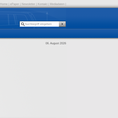
Home
|
ePaper
|
Newsletter
|
Kontakt
|
Mediadaten
|
06. August 2026