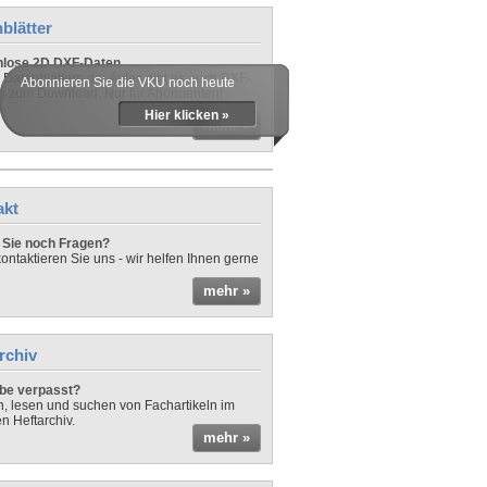
blätter
nlose 2D DXF-Daten
 Datenblättern der Autos gibt es auch DXF-
Abonnieren Sie die VKU noch heute
n zum Download. Nur für Abonnenten!
Hier klicken »
mehr »
akt
Sie noch Fragen?
ontaktieren Sie uns - wir helfen Ihnen gerne
mehr »
rchiv
be verpasst?
rn, lesen und suchen von Fachartikeln im
en Heftarchiv.
mehr »