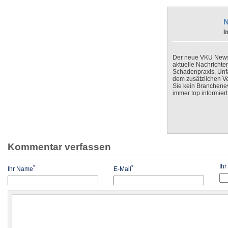
N
I
Der neue VKU Newsle
aktuelle Nachrichte
Schadenpraxis, Unfa
dem zusätzlichen V
Sie kein Branchenev
immer top informiert
Kommentar verfassen
Ih
*
*
Ihr Name
E-Mail