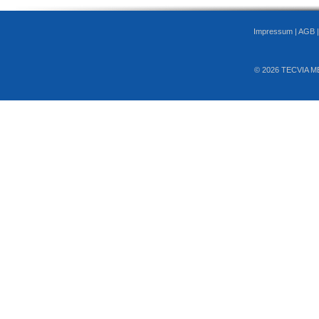
Impressum
|
AGB
© 2026 TECVIA M