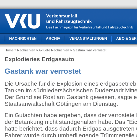
NACHRICHTEN
ARCHIV
VERANSTALTUNGEN
ABO & SER
Home
» Nachrichten
» Aktuelle Nachrichten
» Gastank war verrostet
Explodiertes Erdgasauto
Gastank war verrostet
Die Ursache für die Explosion eines erdgasbetrie
Tanken im südniedersächsischen Duderstadt Mitte 
Der Grund sei Rost am Gastank gewesen, sagte e
Staatsanwaltschaft Göttingen am Dienstag.
Ein Gutachten habe ergeben, dass der verrostete
der Betankung nicht standgehalten habe. Das "Eic
hatte berichtet, dass dadurch Erdgas ausgetreten 
Fahrer wurde durch umherfliegende Trümmerteile s