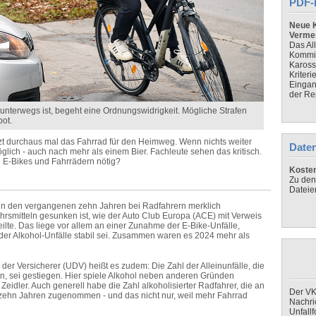
PDF-
Neue K
Verme
Das Al
Kommis
Kaross
Kriteri
Eingan
der Re
t unterwegs ist, begeht eine Ordnungswidrigkeit. Mögliche Strafen
ot.
utzt durchaus mal das Fahrrad für den Heimweg. Wenn nichts weiter
Daten
möglich - auch nach mehr als einem Bier. Fachleute sehen das kritisch.
n E-Bikes und Fahrrädern nötig?
Koste
Zu den
Dateie
at in den vergangenen zehn Jahren bei Radfahrern merklich
smitteln gesunken ist, wie der Auto Club Europa (ACE) mit Verweis
ilte. Das liege vor allem an einer Zunahme der E-Bike-Unfälle,
der Alkohol-Unfälle stabil sei. Zusammen waren es 2024 mehr als
er Versicherer (UDV) heißt es zudem: Die Zahl der Alleinunfälle, die
en, sei gestiegen. Hier spiele Alkohol neben anderen Gründen
 Zeidler. Auch generell habe die Zahl alkoholisierter Radfahrer, die an
Der VK
 zehn Jahren zugenommen - und das nicht nur, weil mehr Fahrrad
Nachri
Unfall