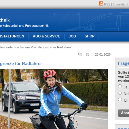
RSS
|
Anmelden
|
NSTALTUNGEN
ABO & SERVICE
JOB
SHOP
ten fordern schärfere Promillegrenze für Radfahrer
26.01.2026
Frag
egrenze für Radfahrer
Sollte
von 13
werde
Ja,
Nei
Ich
Abs