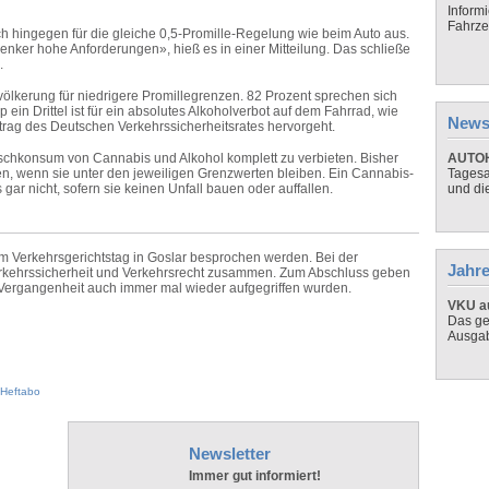
Inform
Fahrze
h hingegen für die gleiche 0,5-
Promille
-Regelung wie beim Auto aus.
enker hohe Anforderungen», hieß es in einer Mitteilung. Das schließe
.
evölkerung für niedrigere Promillegrenzen. 82 Prozent sprechen sich
 ein Drittel ist für ein absolutes Alkoholverbot auf dem Fahrrad, wie
News
trag des Deutschen Verkehrssicherheitsrates hervorgeht.
Mischkonsum von Cannabis und Alkohol komplett zu verbieten. Bisher
AUTOH
n, wenn sie unter den jeweiligen Grenzwerten bleiben. Ein Cannabis-
Tagesa
s gar nicht, sofern sie keinen Unfall bauen oder auffallen.
und di
 Verkehrsgerichtstag in Goslar besprochen werden. Bei der
Jahre
erkehrssicherheit und Verkehrsrecht zusammen. Zum Abschluss geben
 Vergangenheit auch immer mal wieder aufgegriffen wurden.
VKU au
Das ge
Ausga
Heftabo
Newsletter
Immer gut informiert!