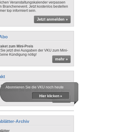
lichen Veranstaltungskalender verpassen
in Branchenevent. Jetzt kostenlos bestellen
er top informiert sein.
Jetzt anmelden »
-Abo
aket zum Mini-Preis
 Sie jetzt drei Ausgaben der VKU zum Mini-
 Keine Kündigung nötig!
mehr »
akt
Sie noch Fragen?
Abonnieren Sie die VKU noch heute
ontaktieren Sie uns - wir helfen Ihnen gerne
Hier klicken »
mehr »
blätter-Archiv
lätter