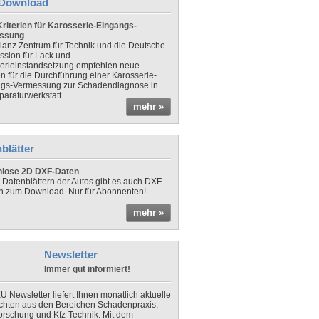
Download
riterien für Karosserie-Eingangs-
ssung
lianz Zentrum für Technik und die Deutsche
sion für Lack und
erieinstandsetzung empfehlen neue
en für die Durchführung einer Karosserie-
gs-Vermessung zur Schadendiagnose in
paraturwerkstatt.
mehr »
blätter
nlose 2D DXF-Daten
 Datenblättern der Autos gibt es auch DXF-
n zum Download. Nur für Abonnenten!
mehr »
Newsletter
Immer gut informiert!
U Newsletter liefert Ihnen monatlich aktuelle
chten aus den Bereichen Schadenpraxis,
forschung und Kfz-Technik. Mit dem