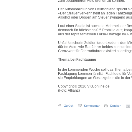
zum bequemeren Auto greifen zu können.
Der Automobilclub von Deutschland spricht sic
«Der Straßenverkehr stellt an jeden Fahrzeugl
Alkohol oder Drogen am Steuer zwingend aus
Laut einer Studie ist auch die Mehrheit der B
demnach für höchstens 0,5
Promille
aus; knapp
aus der repräsentativen Forsa-Umfrage im Auf
Unfallforscherin Zeidler fordert zudem, den 
dürfen Auto- wie Radfahrer beides konsumiere
Grenzwert für Fahrradfahrer existiert allerding
Thema bei Fachtagung
In der kommenden Woche soll das Thema beim
Fachtagung kommen jährlich Fachleute für V
sie Empfehlungen an Gesetzgeber, die in der
Copyright © 2026 VKUonline.de
(Foto: Allianz)
Zurück
Kommentar
Drucken