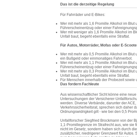
Das ist die derzeitige Regelung
Für Fahrräder und E-Bikes:
Wer mit mehr als 1,6
Promille
Alkohol im Blut 
Führerscheinentzug oder einer Fahreignungspr
Wer mit weniger als 1,6
Promille
Alkohol im Bl
Unfall baut, begeht ebenfalls eine Straftat.
Für Autos, Motorräder, Mofas oder E-Scoote
Wer mit mehr als 0,5
Promille
Alkohol im Blut 
ein Bußgeld oder einmonatiges Fahrverbot.
Wer mit mehr als 1,1
Promille
Alkohol im Blut 
Führerscheinentzug oder einer Fahreignungspr
Wer mit mehr als 0,3
Promille
Alkohol im Blut 
Unfall baut, begeht ebenfalls eine Straftat.
Für Menschen innerhalb der Probezeit sowie u
Das fordern Fachleute
Aus wissenschaftlicher Sicht könne eine neue 
Untersuchungen der Versicherer-Unfallforschu
werden. Diverse Verbände, darunter der ACE,
Verkehrssicherheitsrat, sprechen sich daher d
Ordnungswidrigkeit gilt - wie bei den 0,5
Promi
Unfallforscher Siegfried Brockmann von der Björ
1,1-Promillegrenze im Strafrecht aus, wie sie f
nicht im Gesetz, sondern haben sich durch di
zusätzlicher, niedrigerer Grenzwert für Autos