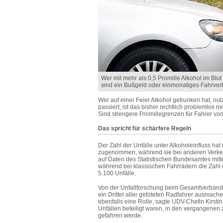
Wer mit mehr als 0,5 Promille Alkohol im Blu
sind ein Bußgeld oder einmonatiges Fahrverb
Wer auf einer Feier Alkohol getrunken hat, n
passiert, ist das bisher rechtlich problemlos 
Sind strengere Promillegrenzen für Fahrer vo
Das spricht für schärfere Regeln
Der Zahl der Unfälle unter Alkoholeinfluss h
zugenommen, während sie bei anderen Verkehr
auf Daten des Statistischen Bundesamtes mitte
während bei klassischen Fahrrädern die Zahl 
5.100 Unfälle.
Von der Unfallforschung beim Gesamtverband d
ein Drittel aller getöteten Radfahrer ausmach
ebenfalls eine Rolle, sagte UDV-Chefin Kirstin
Unfällen beteiligt waren, in den vergangenen
gefahren werde.