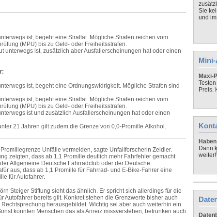
zusätz
Sie ke
und imm
unterwegs ist, begeht eine Straftat. Mögliche Strafen reichen vom
üfung (MPU) bis zu Geld- oder Freiheitsstrafen.
ut unterwegs ist, zusätzlich aber Ausfallerscheinungen hat oder einen
Mini
r:
Maxi-P
Testen
unterwegs ist, begeht eine Ordnungswidrigkeit. Mögliche Strafen sind
Preis.
unterwegs ist, begeht eine Straftat. Mögliche Strafen reichen vom
üfung (MPU) bis zu Geld- oder Freiheitsstrafen.
unterwegs ist und zusätzlich Ausfallerscheinungen hat oder einen
Kont
nter 21 Jahren gilt zudem die Grenze von 0,0-
Promille
Alkohol.
Haben 
Dann k
Promillegrenze Unfälle vermeiden, sagte Unfallforscherin Zeidler.
weiter!
ng zeigten, dass ab 1,1
Promille
deutlich mehr Fahrfehler gemacht
 der Allgemeine Deutsche Fahrradclub oder der Deutsche
afür aus, dass ab 1,1
Promille
für Fahrrad- und E-Bike-Fahrer eine
lle
für Autofahrer.
n Steiger Stiftung sieht das ähnlich. Er spricht sich allerdings für die
ür Autofahrer bereits gilt. Konkret stehen die Grenzwerte bisher auch
Daten
e Rechtsprechung herausgebildet. Wichtig sei aber auch weiterhin ein
. Sonst könnten Menschen das als Anreiz missverstehen, betrunken auch
Datenb