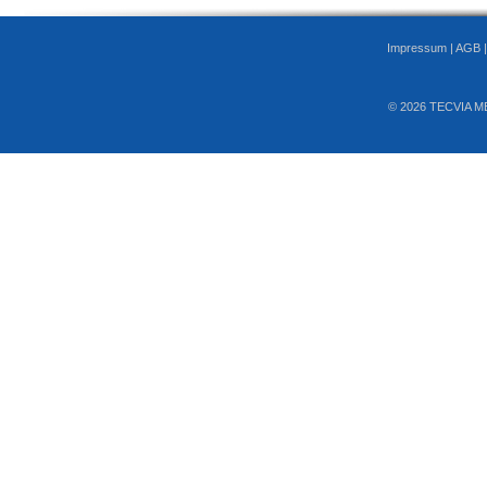
Impressum
|
AGB
© 2026 TECVIA M