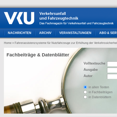
NACHRICHTEN
ARCHIV
VERANSTALTUNGEN
ABO & SER
Home
» Fahrerassistenzsysteme für Nutzfahrzeuge zur Erhöhung der Verkehrssicherheit,
Fachbeiträge & Datenblätter
Volltextsuche
Ausgabe
Autor
in allen Texten
in Fachbeiträgen
in Datenblättern