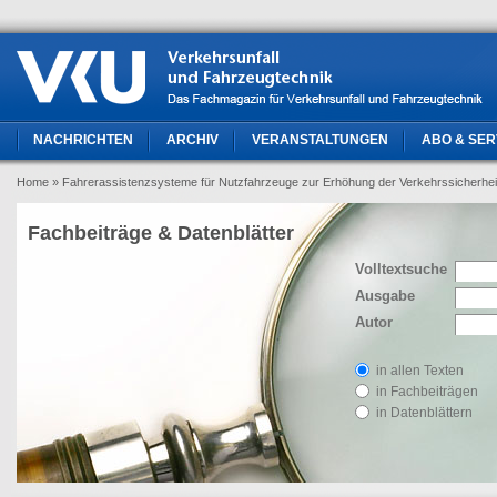
NACHRICHTEN
ARCHIV
VERANSTALTUNGEN
ABO & SER
Home
» Fahrerassistenzsysteme für Nutzfahrzeuge zur Erhöhung der Verkehrssicherheit
Fachbeiträge & Datenblätter
Volltextsuche
Ausgabe
Autor
in allen Texten
in Fachbeiträgen
in Datenblättern