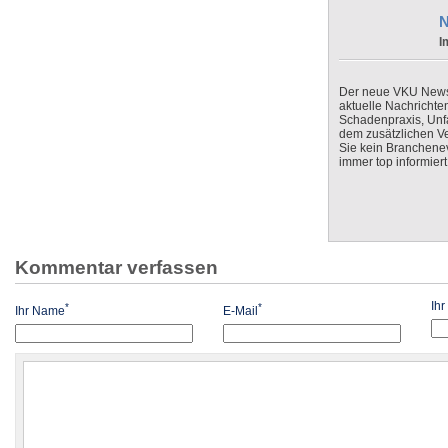
N
I
Der neue VKU Newsle
aktuelle Nachrichte
Schadenpraxis, Unfa
dem zusätzlichen V
Sie kein Branchenev
immer top informiert
Kommentar verfassen
Ih
*
*
Ihr Name
E-Mail