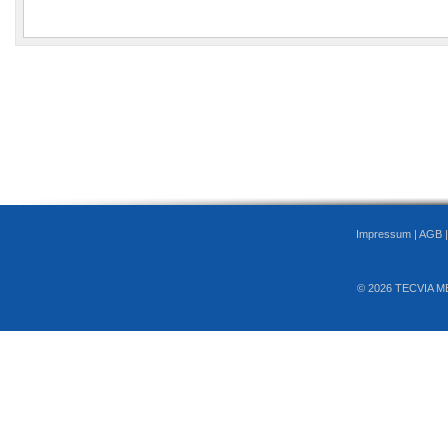
Impressum
|
AGB
© 2026 TECVIA M