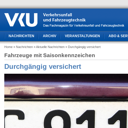
NACHRICHTEN
ARCHIV
VERANSTALTUNGEN
ABO & SER
Home
» Nachrichten
» Aktuelle Nachrichten
» Durchgängig versichert
Fahrzeuge mit Saisonkennzeichen
Durchgängig versichert