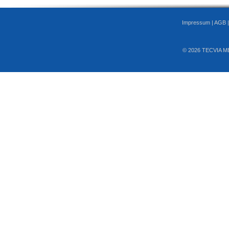
Impressum
|
AGB
© 2026 TECVIA M