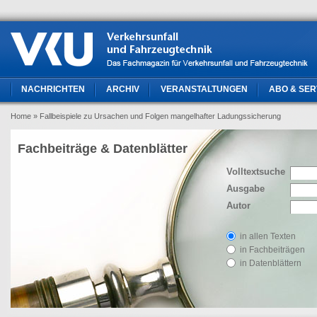
NACHRICHTEN
ARCHIV
VERANSTALTUNGEN
ABO & SER
Home
» Fallbeispiele zu Ursachen und Folgen mangelhafter Ladungssicherung
Fachbeiträge & Datenblätter
Volltextsuche
Ausgabe
Autor
in allen Texten
in Fachbeiträgen
in Datenblättern