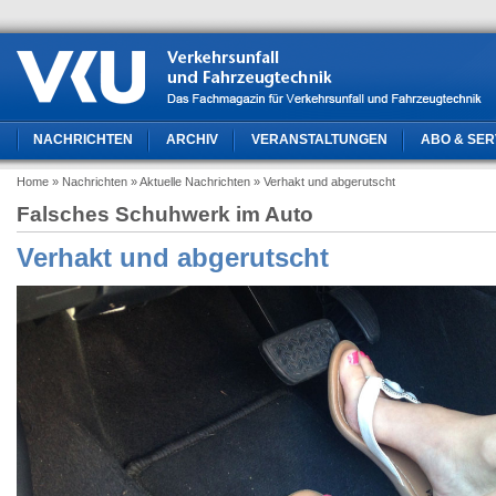
NACHRICHTEN
ARCHIV
VERANSTALTUNGEN
ABO & SER
Home
» Nachrichten
» Aktuelle Nachrichten
» Verhakt und abgerutscht
Falsches Schuhwerk im Auto
Verhakt und abgerutscht