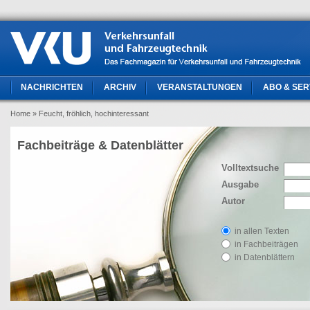
NACHRICHTEN
ARCHIV
VERANSTALTUNGEN
ABO & SER
Home
» Feucht, fröhlich, hochinteressant
Fachbeiträge & Datenblätter
Volltextsuche
Ausgabe
Autor
in allen Texten
in Fachbeiträgen
in Datenblättern