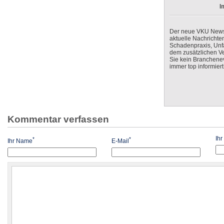
I
Der neue VKU Newsle
aktuelle Nachrichte
Schadenpraxis, Unfa
dem zusätzlichen V
Sie kein Branchenev
immer top informiert
Kommentar verfassen
Ih
*
*
Ihr Name
E-Mail