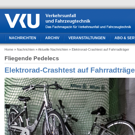
NACHRICHTEN
ARCHIV
VERANSTALTUNGEN
ABO & SER
Home
» Nachrichten
» Aktuelle Nachrichten
» Elektrorad-Crashtest auf Fahrradträger
Fliegende Pedelecs
Elektrorad-Crashtest auf Fahrradträge