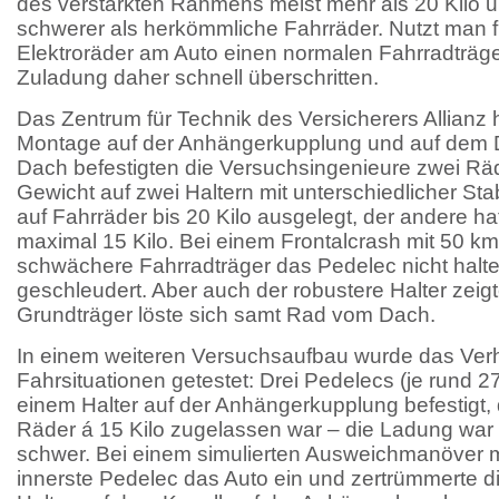
des verstärkten Rahmens meist mehr als 20 Kilo u
schwerer als herkömmliche Fahrräder. Nutzt man f
Elektroräder am Auto einen normalen Fahrradträge
Zuladung daher schnell überschritten.
Das Zentrum für Technik des Versicherers Allianz 
Montage auf der Anhängerkupplung und auf dem D
Dach befestigten die Versuchsingenieure zwei Räde
Gewicht auf zwei Haltern mit unterschiedlicher Stabi
auf Fahrräder bis 20 Kilo ausgelegt, der andere ha
maximal 15 Kilo. Bei einem Frontalcrash mit 50 km
schwächere Fahrradträger das Pedelec nicht hal
geschleudert. Aber auch der robustere Halter zei
Grundträger löste sich samt Rad vom Dach.
In einem weiteren Versuchsaufbau wurde das Verha
Fahrsituationen getestet: Drei Pedelecs (je rund 2
einem Halter auf der Anhängerkupplung befestigt, 
Räder á 15 Kilo zugelassen war – die Ladung war a
schwer. Bei einem simulierten Ausweichmanöver mi
innerste Pedelec das Auto ein und zertrümmerte di