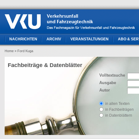
NACHRICHTEN
ARCHIV
VERANSTALTUNGEN
ABO & SER
Home
» Ford Kuga
Fachbeiträge & Datenblätter
Volltextsuche
Ausgabe
Autor
in allen Texten
in Fachbeiträgen
in Datenblättern