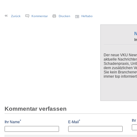
Zurück
Kommentar
Drucken
Heftabo
N
I
Der neue VKU Newsle
aktuelle Nachrichte
Schadenpraxis, Unfa
dem zusätzlichen V
Sie kein Branchenev
immer top informiert
Kommentar verfassen
Ih
*
*
Ihr Name
E-Mail