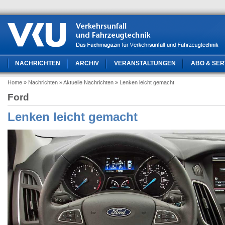
NACHRICHTEN
ARCHIV
VERANSTALTUNGEN
ABO & SER
Home
» Nachrichten
» Aktuelle Nachrichten
» Lenken leicht gemacht
Ford
Lenken leicht gemacht