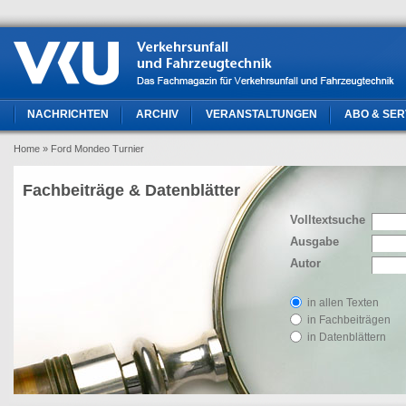
NACHRICHTEN
ARCHIV
VERANSTALTUNGEN
ABO & SER
Home
» Ford Mondeo Turnier
Fachbeiträge & Datenblätter
Volltextsuche
Ausgabe
Autor
in allen Texten
in Fachbeiträgen
in Datenblättern