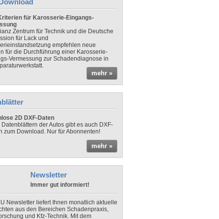
Download
riterien für Karosserie-Eingangs-
ssung
lianz Zentrum für Technik und die Deutsche
sion für Lack und
erieinstandsetzung empfehlen neue
en für die Durchführung einer Karosserie-
gs-Vermessung zur Schadendiagnose in
paraturwerkstatt.
mehr »
blätter
nlose 2D DXF-Daten
 Datenblättern der Autos gibt es auch DXF-
n zum Download. Nur für Abonnenten!
mehr »
Newsletter
Immer gut informiert!
U Newsletter liefert Ihnen monatlich aktuelle
chten aus den Bereichen Schadenpraxis,
forschung und Kfz-Technik. Mit dem