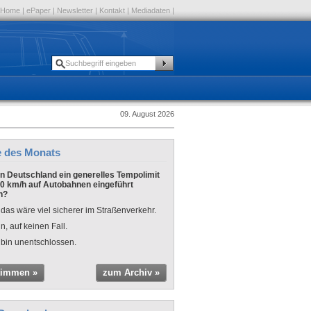
Home
|
ePaper
|
Newsletter
|
Kontakt
|
Mediadaten
|
09. August 2026
e des Monats
 in Deutschland ein generelles Tempolimit
0 km/h auf Autobahnen eingeführt
n?
 das wäre viel sicherer im Straßenverkehr.
n, auf keinen Fall.
 bin unentschlossen.
timmen »
zum Archiv »