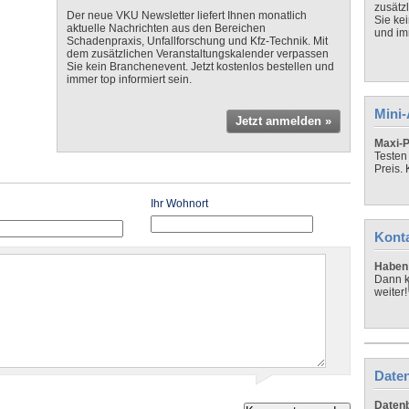
zusätz
Der neue VKU Newsletter liefert Ihnen monatlich
Sie ke
aktuelle Nachrichten aus den Bereichen
und imm
Schadenpraxis, Unfallforschung und Kfz-Technik. Mit
dem zusätzlichen Veranstaltungskalender verpassen
Sie kein Branchenevent. Jetzt kostenlos bestellen und
immer top informiert sein.
Mini
Jetzt anmelden »
Maxi-P
Testen
Preis.
Ihr Wohnort
Kont
Haben 
Dann k
weiter!
Daten
Datenb