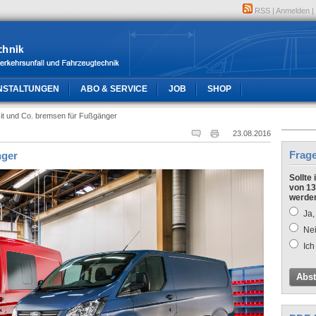
RSS
|
Anmelden
|
NSTALTUNGEN
ABO & SERVICE
JOB
SHOP
it und Co. bremsen für Fußgänger
23.08.2016
Frag
nger
Sollte
von 13
werde
Ja,
Nei
Ich
Abs