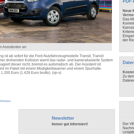
PDF-
Neue K
Verme
Das Al
Kommis
Kaross
Kriteri
Eingan
der Re
en Assistenten an
ist ab sofort für die Ford-Nutzfahrzeugmodelle Transit, Transit
er drohenden Kollision warnt das radar- und kamerabasierte System
Daten
giert dieser nicht, bremst es automatisch ab. Der Assistent ist
rd im Paket mit einem Müdigkeitswarner und einem Spurhalte-
Koste
1.200 Euro (1.428 Euro brutto). (sp-x)
Zu den
Dateie
Heftabo
Newsletter
Der VK
Immer gut informiert!
Nachri
Unfall