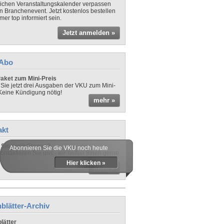
lichen Veranstaltungskalender verpassen
in Branchenevent. Jetzt kostenlos bestellen
er top informiert sein.
Jetzt anmelden »
-Abo
aket zum Mini-Preis
 Sie jetzt drei Ausgaben der VKU zum Mini-
 Keine Kündigung nötig!
mehr »
akt
Sie noch Fragen?
Abonnieren Sie die VKU noch heute
ontaktieren Sie uns - wir helfen Ihnen gerne
Hier klicken »
mehr »
blätter-Archiv
lätter