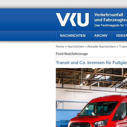
NACHRICHTEN
ARCHIV
VERA
Home
» Nachrichten
» Aktuelle Nachrichten
» Trans
Ford-Nutzfahrzeuge
Transit und Co. bremsen für Fußgä