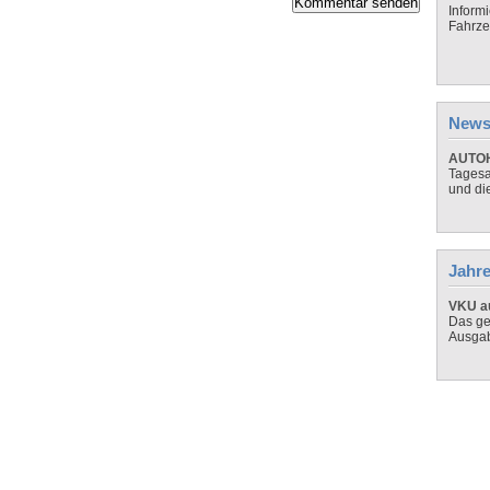
Inform
Fahrze
News
AUTOH
Tagesa
und di
Jahre
VKU au
Das ge
Ausga