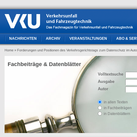
NACHRICHTEN
ARCHIV
VERANSTALTUNGEN
ABO & SER
Home
» Forderungen und Positionen des Verkehrsgerichtstags zum Datenschutz im Auto
Fachbeiträge & Datenblätter
Volltextsuche
Ausgabe
Autor
in allen Texten
in Fachbeiträgen
in Datenblättern