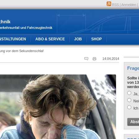
RSS
|
Anmelden
|
NSTALTUNGEN
ABO & SERVICE
JOB
SHOP
ung vor dem Sekundenschlaf
14.04.2014
Frag
Sollte
von 13
werde
Ja,
Nei
Ich
Abs