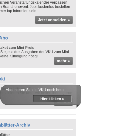
lichen Veranstaltungskalender verpassen
in Branchenevent. Jetzt kostenlos bestellen
er top informiert sein.
Jetzt anmelden »
-Abo
aket zum Mini-Preis
 Sie jetzt drei Ausgaben der VKU zum Mini-
 Keine Kündigung nötig!
mehr »
akt
Sie noch Fragen?
Abonnieren Sie die VKU noch heute
ontaktieren Sie uns - wir helfen Ihnen gerne
Hier klicken »
mehr »
blätter-Archiv
lätter