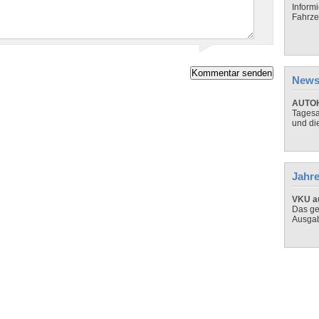
Inform
Fahrze
News
AUTOH
Tagesa
und di
Jahre
VKU au
Das ge
Ausga