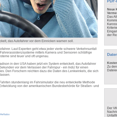
PDF-
Neue K
Verme
Das Al
Kommis
Kaross
Kriteri
Eingan
der Re
ckelt, das Autofahrer vor dem Einnicken warnen soll.
ofahrer. Laut Experten geht etwa jeder vierte schwere Verkehrsunfall
 Fahrerassistenzsysteme mittels Kamera und Sensoren schläfrige
Daten
ysteme sind teuer und oft ungenau.
Koste
adison in den USA haben jetzt ein System entwickelt, das Autofahrer
Zu den
Sekunden vor dem Verlassen der Fahrspur - ein Indiz für einen
Dateie
ies. Den Forschern reichten dazu die Daten des Lenkwinkels, die sich
lassen.
0 Fahrten stundenlang im Fahrsimulator die neu entwickelte Methode
ie Entwicklung von der amerikanischen Bundesbehörde für Straßen- und
Der VK
Nachri
Heftabo
Unfall