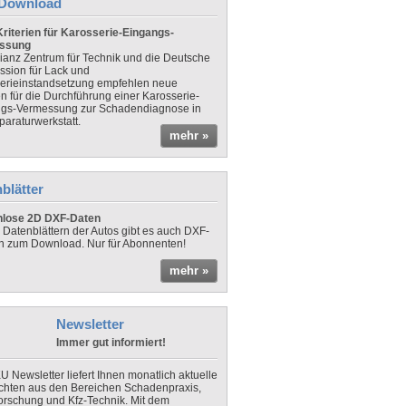
Download
riterien für Karosserie-Eingangs-
ssung
lianz Zentrum für Technik und die Deutsche
sion für Lack und
erieinstandsetzung empfehlen neue
en für die Durchführung einer Karosserie-
gs-Vermessung zur Schadendiagnose in
paraturwerkstatt.
mehr »
blätter
nlose 2D DXF-Daten
 Datenblättern der Autos gibt es auch DXF-
n zum Download. Nur für Abonnenten!
mehr »
Newsletter
Immer gut informiert!
U Newsletter liefert Ihnen monatlich aktuelle
chten aus den Bereichen Schadenpraxis,
forschung und Kfz-Technik. Mit dem