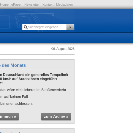
Home
|
ePaper
|
Newsletter
|
Kontakt
|
Mediadaten
|
06. August 2026
e des Monats
 in Deutschland ein generelles Tempolimit
0 km/h auf Autobahnen eingeführt
n?
 das wäre viel sicherer im Straßenverkehr.
n, auf keinen Fall.
 bin unentschlossen.
timmen »
zum Archiv »