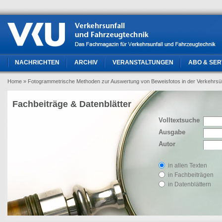
NACHRICHTEN
ARCHIV
VERANSTALTUNGEN
ABO & SER
Home
» Fotogrammetrische Methoden zur Auswertung von Beweisfotos in der Verkehr
Fachbeiträge & Datenblätter
Volltextsuche
Ausgabe
Autor
in allen Texten
in Fachbeiträgen
in Datenblättern