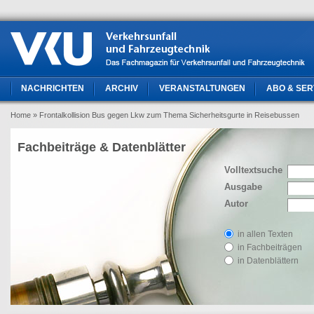
NACHRICHTEN
ARCHIV
VERANSTALTUNGEN
ABO & SER
Home
» Frontalkollision Bus gegen Lkw zum Thema Sicherheitsgurte in Reisebussen
Fachbeiträge & Datenblätter
Volltextsuche
Ausgabe
Autor
in allen Texten
in Fachbeiträgen
in Datenblättern