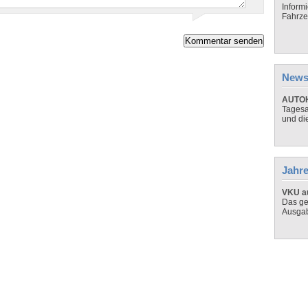
Inform
Fahrze
News
AUTOH
Tagesa
und di
Jahre
VKU au
Das ge
Ausga