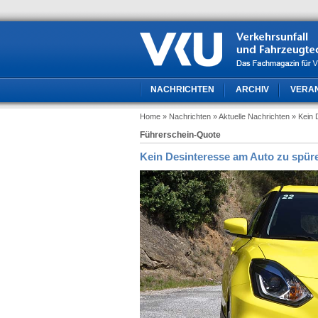
NACHRICHTEN
ARCHIV
VERA
Home
» Nachrichten
» Aktuelle Nachrichten
» Kein 
Führerschein-Quote
Kein Desinteresse am Auto zu spür