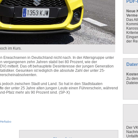
PDF-
Neue K
Verme
Das Al
Kommis
Kaross
Kriteri
Eingan
der Re
hoch im Kurs.
en Erwachsenen in Deutschland nicht nach. In der Altersgruppe unter
en vergangenen zehn Jahren stabil bei 80 Prozent, wie der
Daten
) mitteilt. Das oft behauptete Desinteresse der jungen Generation
tistiker. Gesunken ist lediglich die absolute Zahl der unter 25-
Koste
hrerscheinabsolventen.
Zu den
Dateie
 jedoch zwischen Stadt und Land. So hat in den Stadtstaaten
te der unter 25 Jahre alten jungen Leute einen Führerschein, während
nd-Pfalz mehr als 90 Prozent sind. (SP-X)
Heftabo
Der VK
Nachri
Unfall