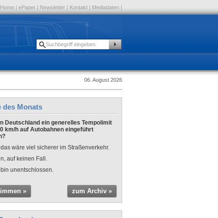
Home
|
ePaper
|
Newsletter
|
Kontakt
|
Mediadaten
|
06. August 2026
e des Monats
 in Deutschland ein generelles Tempolimit
0 km/h auf Autobahnen eingeführt
n?
 das wäre viel sicherer im Straßenverkehr.
n, auf keinen Fall.
 bin unentschlossen.
timmen »
zum Archiv »