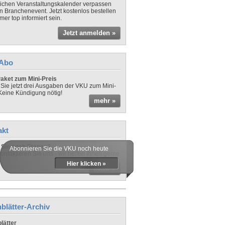
lichen Veranstaltungskalender verpassen
in Branchenevent. Jetzt kostenlos bestellen
er top informiert sein.
Jetzt anmelden »
-Abo
aket zum Mini-Preis
 Sie jetzt drei Ausgaben der VKU zum Mini-
 Keine Kündigung nötig!
mehr »
akt
Sie noch Fragen?
Abonnieren Sie die VKU noch heute
ontaktieren Sie uns - wir helfen Ihnen gerne
Hier klicken »
mehr »
blätter-Archiv
lätter