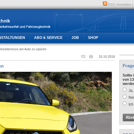
RSS
|
Anmelden
|
NSTALTUNGEN
ABO & SERVICE
JOB
SHOP
Desinteresse am Auto zu spüren
15.10.2018
Frag
en
Sollte
von 13
werde
Ja,
Nei
Ich
Abs