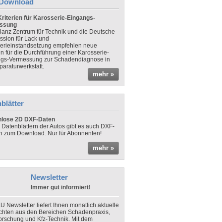
Download
riterien für Karosserie-Eingangs-
ssung
lianz Zentrum für Technik und die Deutsche
sion für Lack und
erieinstandsetzung empfehlen neue
en für die Durchführung einer Karosserie-
gs-Vermessung zur Schadendiagnose in
paraturwerkstatt.
mehr »
blätter
nlose 2D DXF-Daten
 Datenblättern der Autos gibt es auch DXF-
n zum Download. Nur für Abonnenten!
mehr »
Newsletter
Immer gut informiert!
U Newsletter liefert Ihnen monatlich aktuelle
chten aus den Bereichen Schadenpraxis,
forschung und Kfz-Technik. Mit dem