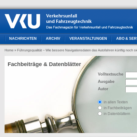
NACHRICHTEN
ARCHIV
VERANSTALTUNGEN
ABO & SER
Home
» Führungsqualität – Wie bessere Navigationsdaten das Autofahren künftig noch si
Fachbeiträge & Datenblätter
Volltextsuche
Ausgabe
Autor
in allen Texten
in Fachbeiträgen
in Datenblättern