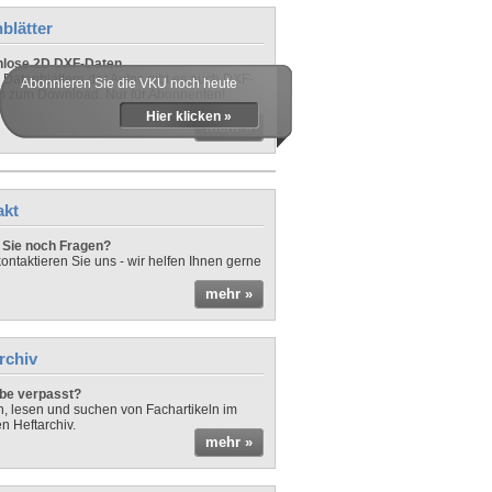
blätter
nlose 2D DXF-Daten
 Datenblättern der Autos gibt es auch DXF-
Abonnieren Sie die VKU noch heute
n zum Download. Nur für Abonnenten!
Hier klicken »
mehr »
akt
Sie noch Fragen?
ontaktieren Sie uns - wir helfen Ihnen gerne
mehr »
rchiv
be verpasst?
rn, lesen und suchen von Fachartikeln im
en Heftarchiv.
mehr »