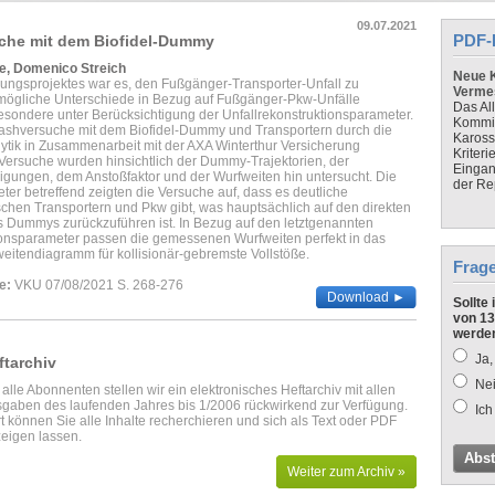
09.07.2021
PDF-
che mit dem Biofidel-Dummy
e, Domenico Streich
Neue K
hungsprojektes war es, den Fußgänger-Transporter-Unfall zu
Verme
mögliche Unterschiede in Bezug auf Fußgänger-Pkw-Unfälle
Das Al
esondere unter Berücksichtigung der Unfallrekonstruktionsparameter.
Kommis
ashversuche mit dem Biofidel-Dummy und Transportern durch die
Kaross
tik in Zusammenarbeit mit der AXA Winterthur Versicherung
Kriteri
 Versuche wurden hinsichtlich der Dummy-Trajektorien, der
Eingan
ungen, dem Anstoßfaktor und der Wurfweiten hin untersucht. Die
der Re
ter betreffend zeigten die Versuche auf, dass es deutliche
chen Transportern und Pkw gibt, was hauptsächlich auf den direkten
 Dummys zurückzuführen ist. In Bezug auf den letztgenannten
ionsparameter passen die gemessenen Wurfweiten perfekt in das
itendiagramm für kollisionär-gebremste Vollstöße.
Frag
e:
VKU 07/08/2021 S. 268-276
Download ►
Sollte
von 13
werde
Ja,
ftarchiv
Nei
 alle Abonnenten stellen wir ein elektronisches Heftarchiv mit allen
gaben des laufenden Jahres bis 1/2006 rückwirkend zur Verfügung.
Ich
t können Sie alle Inhalte recherchieren und sich als Text oder PDF
eigen lassen.
Abs
Weiter zum Archiv »