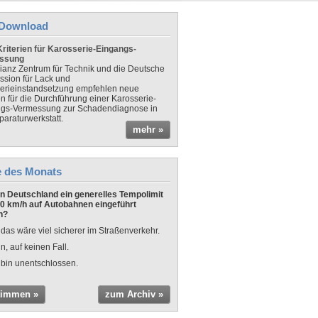
Download
riterien für Karosserie-Eingangs-
ssung
lianz Zentrum für Technik und die Deutsche
sion für Lack und
erieinstandsetzung empfehlen neue
en für die Durchführung einer Karosserie-
gs-Vermessung zur Schadendiagnose in
paraturwerkstatt.
mehr »
e des Monats
 in Deutschland ein generelles Tempolimit
0 km/h auf Autobahnen eingeführt
n?
 das wäre viel sicherer im Straßenverkehr.
n, auf keinen Fall.
 bin unentschlossen.
timmen »
zum Archiv »