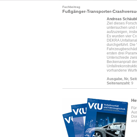
Fachbeitrag
Fußgänger-Transporter-Crashversu
Andreas Schäubl
Ziel dieses Forsc
untersuchen und 
aufzuzeigen, insb
Es wurden vier Cr
DEKRA Unfallanaly
durchgeführt. Die
Fahrzeugbeschädig
ersten drei Parame
Unterschiede zwis
Beckenanprall des
Unfallrekonstrukt
vorhandene Wurfwe
Ausgabe, Nr, Seit
Seitenanzahl:
9
He
Für
Aus
Dor
anz