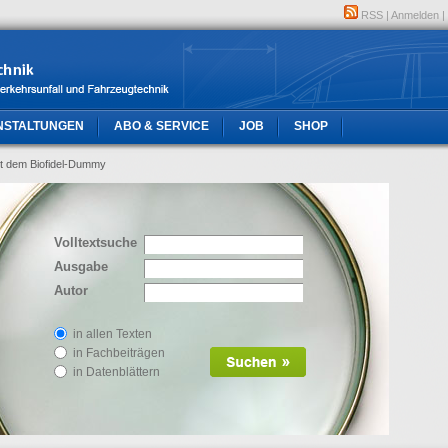
RSS
|
Anmelden
|
NSTALTUNGEN
ABO & SERVICE
JOB
SHOP
t dem Biofidel-Dummy
Volltextsuche
Ausgabe
Autor
in allen Texten
in Fachbeiträgen
in Datenblättern