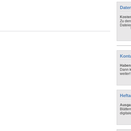
Daten
Koste
Zu den
Dateie
Kont
Haben 
Dann k
weiter!
Hefta
Ausga
Blätte
digital