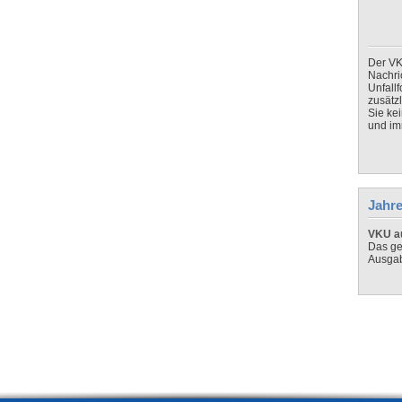
Der VK
Nachri
Unfall
zusätz
Sie ke
und imm
Jahre
VKU au
Das ge
Ausga