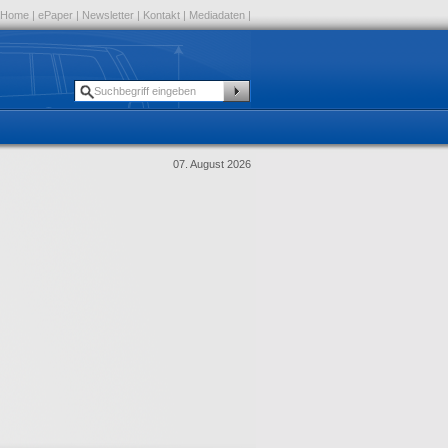
Home
|
ePaper
|
Newsletter
|
Kontakt
|
Mediadaten
|
07. August 2026