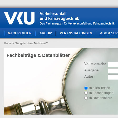
NACHRICHTEN
ARCHIV
VERANSTALTUNGEN
ABO & SER
Home
» Gängelei ohne Mehrwert?
Fachbeiträge & Datenblätter
Volltextsuche
Ausgabe
Autor
in allen Texten
in Fachbeiträgen
in Datenblättern